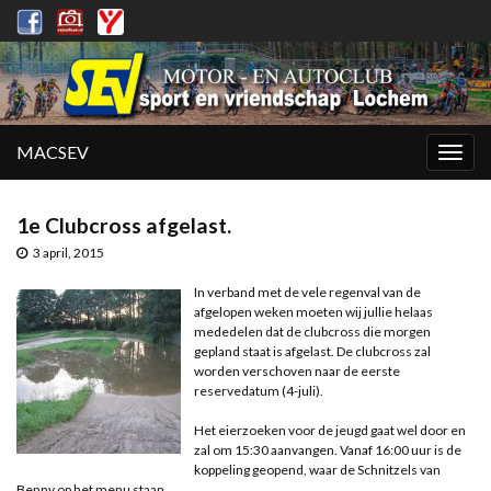
MACSEV
Togg
navig
1e Clubcross afgelast.
3 april, 2015
In verband met de vele regenval van de
afgelopen weken moeten wij jullie helaas
mededelen dat de clubcross die morgen
gepland staat is afgelast. De clubcross zal
worden verschoven naar de eerste
reservedatum (4-juli).
Het eierzoeken voor de jeugd gaat wel door en
zal om 15:30 aanvangen. Vanaf 16:00 uur is de
koppeling geopend, waar de Schnitzels van
Benny op het menu staan.