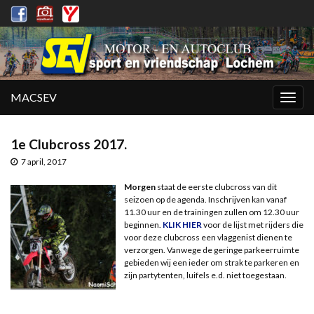
MACSEV
Togg
navig
1e Clubcross 2017.
7 april, 2017
Morgen
staat de eerste clubcross van dit
seizoen op de agenda. Inschrijven kan vanaf
11.30 uur en de trainingen zullen om 12.30 uur
beginnen.
KLIK HIER
voor de lijst met rijders die
voor deze clubcross een vlaggenist dienen te
verzorgen. Vanwege de geringe parkeerruimte
gebieden wij een ieder om strak te parkeren en
zijn partytenten, luifels e.d. niet toegestaan.