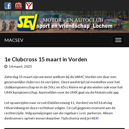
MACSEV
Togg
navig
1e Clubcross 15 maart in Vorden
14 maart, 2025
Zaterdag 15 maart zijn we weer welkom bij de VAMC Vorden om daar een
gezamenlijke clubcross te verrijden. Deze wedstrijd zal meetellen voor het
clubkampioenschap en in de 50cc en 65cc kleine en grote wielen ook voor het
UMX kampioenschap. Aanmelden voor de UMX gaat via de Motoinside app.
Let op aanrijden naar circuit (Deldenseweg 11, Vorden) via N316 afslag
Hilverinkweg en deze rechtdoor volgen. Circuit gegeven moment aan de
rechterzijde. Volg aanwijzingen van de regelaars i.v.m. parkeren. Alleen
deelnemers op het rennerskwartier. Tijdschema vind je
HIER!