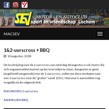
MACSEV
Togg
navig
1&2-uurscross + BBQ
10 augustus, 2018
De inschrijving voor de 2-uurscross van zaterdag 18 augustus is vol, teams die
zich nog aanmelden komen op de reservelijst te staan. Aangezien er geen
jeugd heeft aangemeld voor de 1-uurscross, zullen we deze omdopen naar
een 1-uurscross voor de “groten” vanaf 125cc. Hiervoor is aanmelden nog
mogelijk via de volgende link:
INSCHRIJVEN 1-uurscross
AANMELDEN BBQ