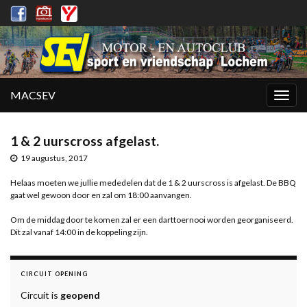
MACSEV
Togg
navig
1 & 2 uurscross afgelast.
19 augustus, 2017
Helaas moeten we jullie mededelen dat de 1 & 2 uurscross is afgelast. De BBQ
gaat wel gewoon door en zal om 18:00 aanvangen.
Om de middag door te komen zal er een darttoernooi worden georganiseerd.
Dit zal vanaf 14:00 in de koppeling zijn.
CIRCUIT OPENING
Circuit is
geopend